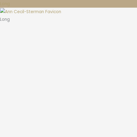
Long
Long